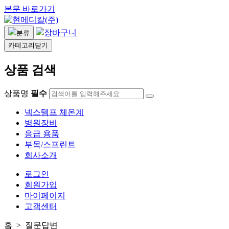
본문 바로가기
장바구니
분류
카테고리닫기
상품 검색
상품명
필수
넥스템프 체온계
병원장비
응급 용품
부목/스프린트
회사소개
로그인
회원가입
마이페이지
고객센터
홈 >
질문답변