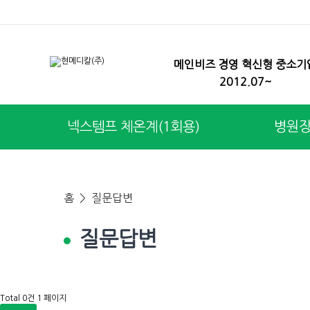
메인비즈 경영 혁신형 중소기
2012.07~
넥스템프 체온계(1회용)
병원
홈 >
질문답변
질문답변
Total 0건
1 페이지