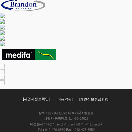
[이용약관]
[개인정보취급방침]
상호 :
현 메디칼(주)
대표이사 :
임종범
사업자 등록번호
314-86-04627
대전본사 :
대전시 유성구 노은서로 2, 201(노은동)
Tel :
042-476-6560
Fax :
042-476-6550