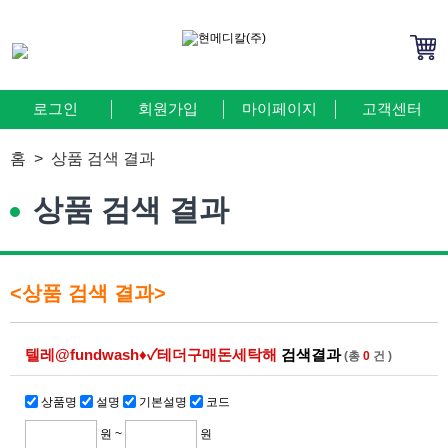
로그인
회원가입
마이페이지
고객센터
홈 >
상품 검색 결과
상품 검색 결과
<상품 검색 결과>
텔레@fundwash♦✓테더구매돈세탁해
검색결과
(총
0
건 )
상품명
설명
기본설명
코드
원 ~
원